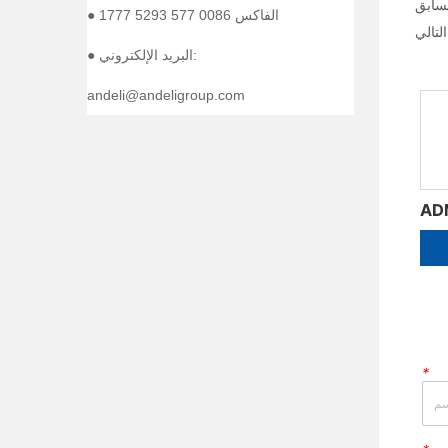
● الفاكس 0086 577 5293 1777
● البريد الإلكتروني:
andeli@andeligroup.com
ADM3 Sreies مصبوب قواطع دوائر
ADM3 Sreies مصبوب قواطع دوائر
MORE
MORE
*