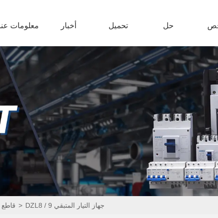
ص
حل
تحميل
أخبار
معلومات عنا
DZL8 / 9 جهاز التيار المتبقي
>
قاطع ا