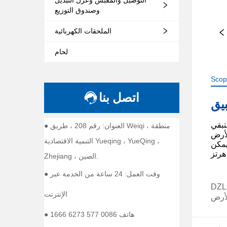
وصندوق التوزيع
الملحقات الكهربائية
لحام
Scop
اتصل بنا
● العنوان: رقم 208 ، طريق Weiqi ، منطقة
التنمية الاقتصادية Yueqing ، YueQing ،
Zhejiang ، الصين.
● وقت العمل: 24 ساعة من الخدمة عبر
الإنترنت
● هاتف 0086 577 6273 1666