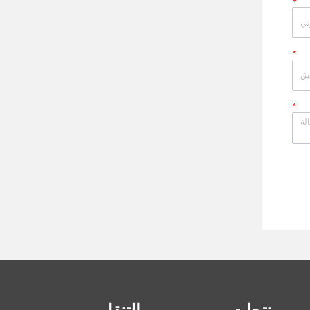
*
*
*