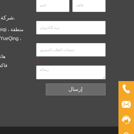
شركة مجموعة أنديلي المحدودة.
*
*
هاتف ： 6
*
فاكس ： 086
إرسال