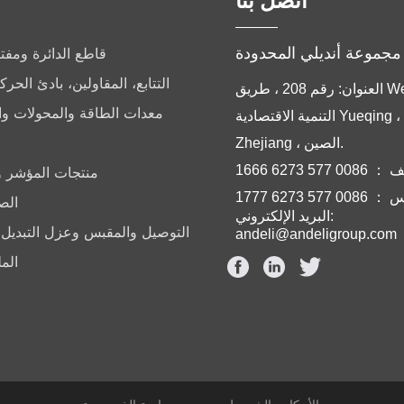
اتصل بنا
قاطع الدائرة ومفتا
التتابع، المقاولين، بادئ الح
العنوان: رقم 208 ، طريق Weiqi ، منطقة
معدات الطاقة والمحولات و
التنمية الاقتصادية Yueqing ، YueQing ،
Zhejiang ، الصين.
008 577 6273 1666
منتجات المؤشر وا
0 577 6273 1777
الص
البريد الإلكتروني:
التوصيل والمقبس وعزل التبديل 
andeli@andeligroup.com
الم