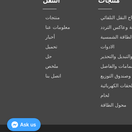
منتجات
التنقل
ح النقل التلقائي
منتجات
ركة وعاكس التردد
معلومات عنا
الطاقة الشمسية
أخبار
الادوات
تحميل
لتبديل والتحذير
حل
مامات والفاصل
ملخص
وصندوق التوزيع
اتصل بنا
لحقات الكهربائية
لحام
محول الطاقة
Ask us