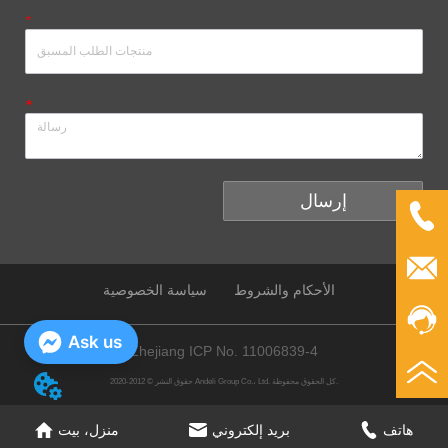
*
*
إرسال
الأحكام والشروط
سياسة الخصوصية
Ask us
Zhejiang ICP No. 11006839-4
حقوق النشر © 2012-2020 Andeli Group Co.، Ltd. كل الحقوق محفوظة.
هاتف
بريد إلكتروني
منزل، بيت