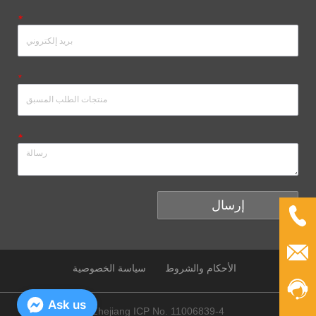
*
*
*
إرسال
الأحكام والشروط
سياسة الخصوصية
Ask us
Zhejiang ICP No. 11006839-4