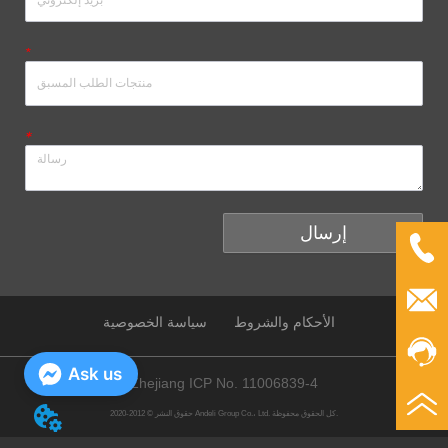
*
*
إرسال
الأحكام والشروط
سياسة الخصوصية
Ask us
Zhejiang ICP No. 11006839-4
حقوق النشر © 2012-2020 Andeli Group Co.، Ltd. كل الحقوق محفوظة.