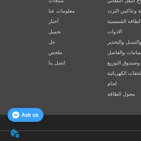
ح النقل التلقائي
منتجات
ركة وعاكس التردد
معلومات عنا
الطاقة الشمسية
أخبار
الادوات
تحميل
لتبديل والتحذير
حل
مامات والفاصل
ملخص
وصندوق التوزيع
اتصل بنا
لحقات الكهربائية
لحام
محول الطاقة
Ask us