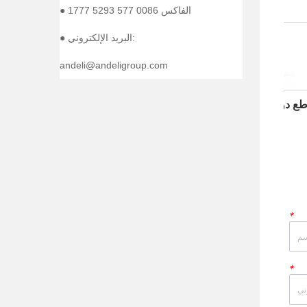
● الفاكس 0086 577 5293 1777
● البريد الإلكتروني:
andeli@andeligroup.com
ADM3 Sreies مصبوب قواطع دوائر
ADM3 Sreies مصبوب قواطع دوائر
MORE
MORE
*
*