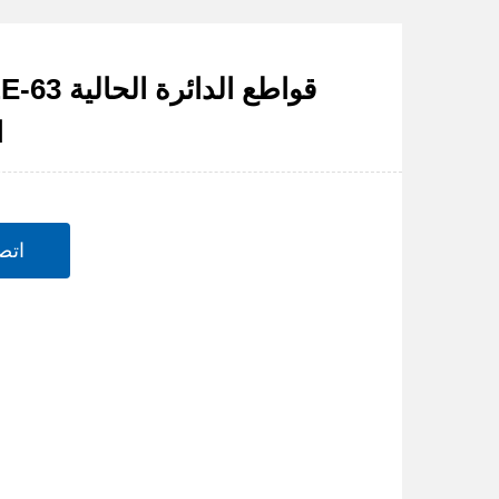
DZ59LE-63 قواط
ا
اتص