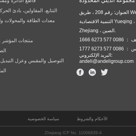
قاطع الدائرة ومفتا
التتابع، المقاولين، بادئ الح
العنوان: رقم 208 ، طريق Weiqi ، منطقة
معدات الطاقة والمحولات و
التنمية الاقتصادية Yueqing ، YueQing ،
Zhejiang ، الصين.
008 577 6273 1666
منتجات المؤشر وا
0 577 6273 1777
الص
البريد الإلكتروني:
التوصيل والمقبس وعزل التبديل 
andeli@andeligroup.com
الم
الأحكام والشروط
سياسة الخصوصية
Zhejiang ICP No. 11006839-4