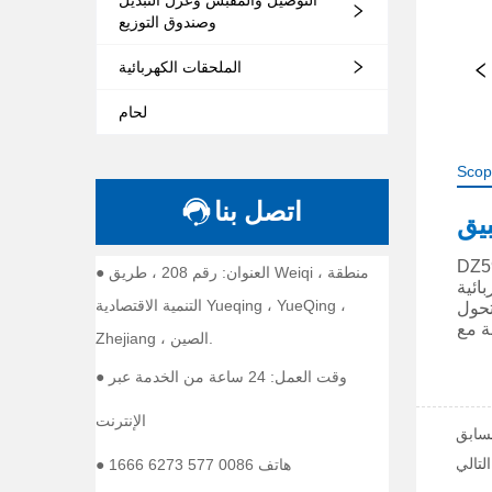
وصندوق التوزيع
الملحقات الكهربائية
لحام
Scop
اتصل بنا
● العنوان: رقم 208 ، طريق Weiqi ، منطقة
التنمية الاقتصادية Yueqing ، YueQing ،
Zhejiang ، الصين.
● وقت العمل: 24 ساعة من الخدمة عبر
الإنترنت
● هاتف 0086 577 6273 1666