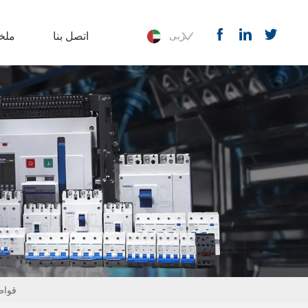
اتصل بنا
ملخ
عربى
9LE-63