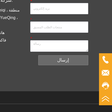
شركة مجموعة أنديلي المحدودة.
*
*
هاتف ： 6
*
فاكس ： 086
إرسال