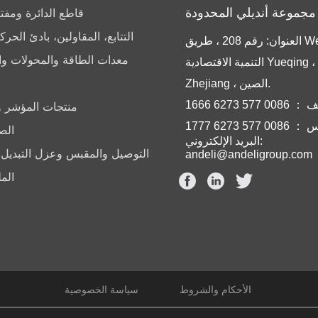
قاطع الدائرة ومفتا
التتابع، المقاولين، بادئ الح
العنوان: رقم 208 ، طريق Weiqi ، منطقة
معدات الطاقة والمحولات و
التنمية الاقتصادية Yueqing ، YueQing ،
Zhejiang ، الصين.
008 577 6273 1666
منتجات المؤشر وا
0 577 6273 1777
الص
البريد الإلكتروني:
التوصيل والمقبس وعزل التبديل 
andeli@andeligroup.com
الم
الأحكام والشروط
سياسة الخصوصية