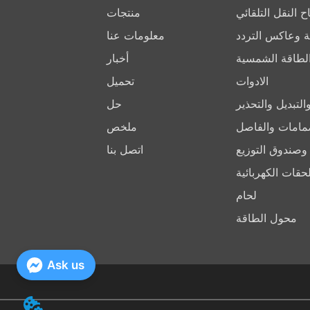
ح النقل التلقائي
منتجات
ركة وعاكس التردد
معلومات عنا
الطاقة الشمسية
أخبار
الادوات
تحميل
لتبديل والتحذير
حل
مامات والفاصل
ملخص
وصندوق التوزيع
اتصل بنا
لحقات الكهربائية
لحام
محول الطاقة
Ask us