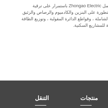
المباني السكنية هي الجزء الأكبر من صناعة العقارات. مع المنتجات المستقلة عالية الجودة والقوة المهنية القوية ، تعمل Zhongao Electric باستمرار على ترقية
متطورة على البنزين والكادميوم والرصاص والزئبق
شاملة ، وقواطع الدائرة المقولبة ، وتوزيع الطاقة
 للمشاريع السكنية.
منتجات
التنقل