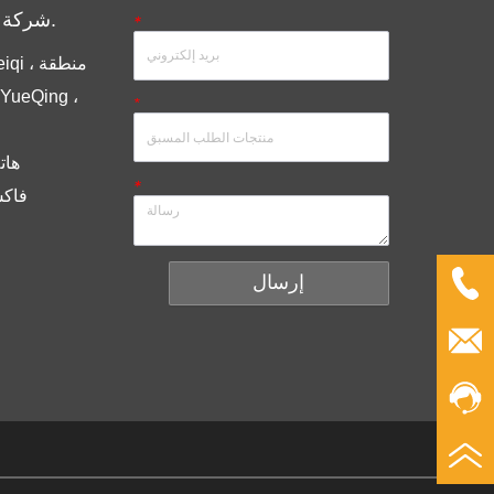
شركة مجموعة أنديلي المحدودة.
*
*
هاتف ： 6
*
فاكس ： 086
إرسال