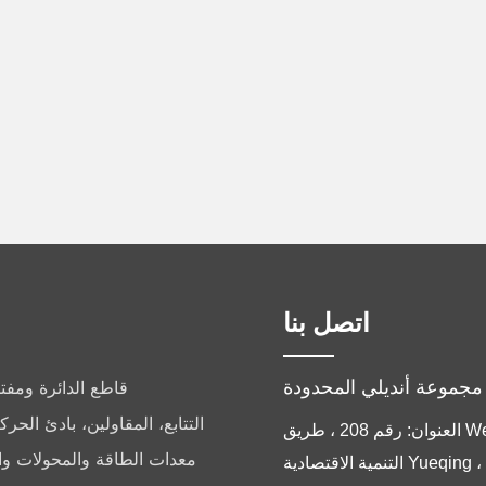
اتصل بنا
قاطع الدائرة ومفتا
التتابع، المقاولين، بادئ الح
العنوان: رقم 208 ، طريق Weiqi ، منطقة
معدات الطاقة والمحولات و
التنمية الاقتصادية Yueqing ، YueQing ،