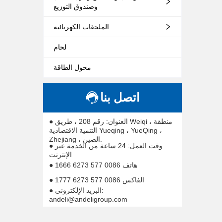
وصندوق التوزيع
الملحقات الكهربائية
لحام
محول الطاقة
اتصل بنا
● العنوان: رقم 208 ، طريق Weiqi ، منطقة
التنمية الاقتصادية Yueqing ، YueQing ،
Zhejiang ، الصين.
● وقت العمل: 24 ساعة من الخدمة عبر
الإنترنت
● هاتف 0086 577 6273 1666
● الفاكس 0086 577 6273 1777
● البريد الإلكتروني:
andeli@andeligroup.com