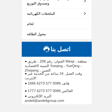
وصندوق التوزيع
الملحقات الكهربائية
لحام
محول الطاقة
اتصل بنا
● العنوان: رقم 208 ، طريق Weiqi ، منطقة
التنمية الاقتصادية Yueqing ، YueQing ،
Zhejiang ، الصين.
● وقت العمل: 24 ساعة من الخدمة عبر
الإنترنت
● هاتف 0086 577 6273 1666
● الفاكس 0086 577 6273 1777
● البريد الإلكتروني:
andeli@andeligroup.com