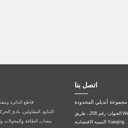
اتصل بنا
قاطع الدائرة ومفتا
التتابع، المقاولين، بادئ الح
العنوان: رقم 208 ، طريق Weiqi ، منطقة
معدات الطاقة والمحولات و
التنمية الاقتصادية Yueqing ، YueQing ،