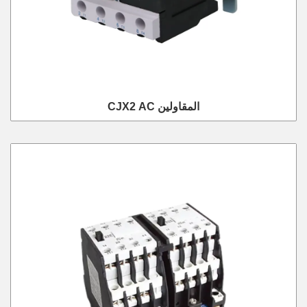
CJX2 AC المقاولين