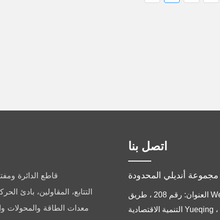
اتصل بنا
قاطع الدائرة ومفتا
التتابع، المقاولين، بادئ الح
العنوان: رقم 208 ، طريق Weiqi ، منطقة
معدات الطاقة والمحولات و
التنمية الاقتصادية Yueqing ، YueQing ،