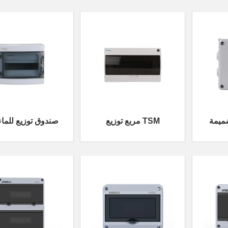
ضميمة
مربع توزيع TSM
HA صندوق توزيع للماء